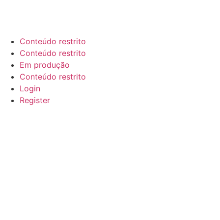
Conteúdo restrito
Conteúdo restrito
Em produção
Conteúdo restrito
Login
Register