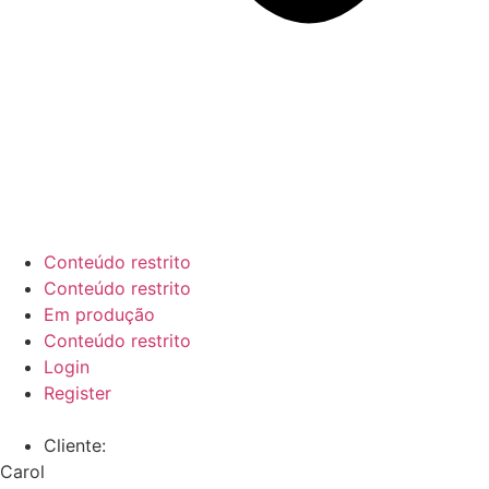
Conteúdo restrito
Conteúdo restrito
Em produção
Conteúdo restrito
Login
Register
Cliente:
Carol