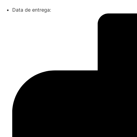
Data de entrega: